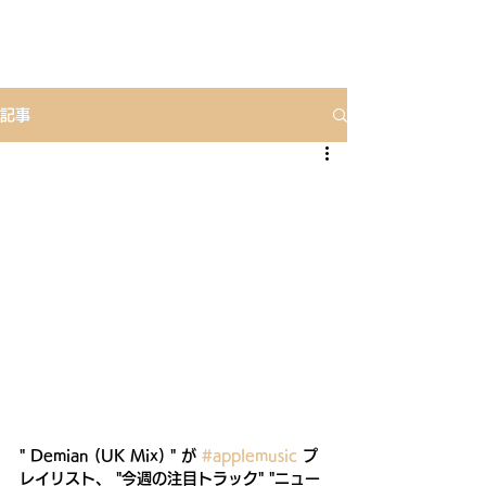
記事
" Demian (UK Mix) " が 
#applemusic
 プ
レイリスト、 "今週の注目トラック" "ニュー