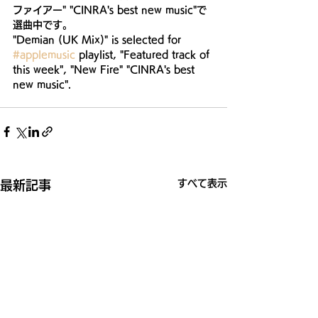
ファイアー" "CINRA's best new music"で
選曲中です。 
"Demian (UK Mix)" is selected for 
#applemusic
 playlist, "Featured track of 
this week", "New Fire" "CINRA's best 
new music".
すべて表示
最新記事