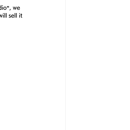
dio”, we 
l sell it 