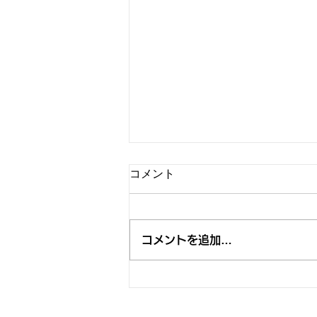
コメント
コメントを追加…
"BEAR NIGHT 7" 決定、今年は
「RISING SUN ROCK FESTIVAL 2026 in