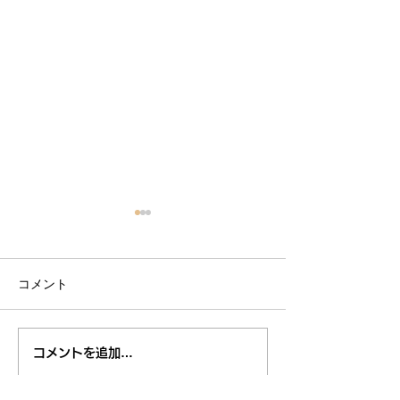
コメント
"RISING SUN ROCK FESTIVAL 2026 in
「SUMMER TOUR 
コメントを追加…
EZO" 出演決定
演決定。大阪は