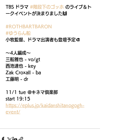
TBS ドラマ 
#階段下のゴッホ
 のライブ＆ト
ークイベントが決まりました🙌
#ROTHBARTBARON
#ゆうらん船
小牧監督、ドラマ出演者も登壇予定🎨
〜4人編成〜
三船雅也 - vo/gt
西池達也 - key
Zak Croxall - ba
工藤明 - dr
11/1 tue @キネマ倶楽部
start 19:15
https://eplus.jp/kaidanshitanogogh-
event/