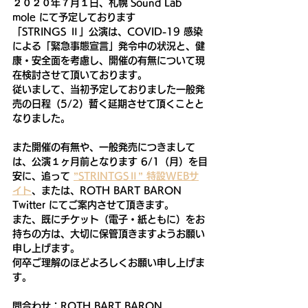
２０２０年７月１日、札幌 Sound Lab 
mole にて予定しております
「STRINGS Ⅱ」公演は、COVID-19 感染
による「緊急事態宣言」発令中の状況と、健
康・安全面を考慮し、開催の有無について現
在検討させて頂いております。
従いまして、当初予定しておりました一般発
売の日程（5/2）暫く延期させて頂くことと
なりました。
また開催の有無や、一般発売につきまして
は、公演１ヶ月前となります 6/1（月）を目
安に、追って 
”STRINTGSⅡ” 特設WEBサ
イト
、または、ROTH BART BARON 
Twitter にてご案内させて頂きます。
また、既にチケット（電子・紙ともに）をお
持ちの方は、大切に保管頂きますようお願い
申し上げます。
何卒ご理解のほどよろしくお願い申し上げま
す。
問合わせ：ROTH BART BARON