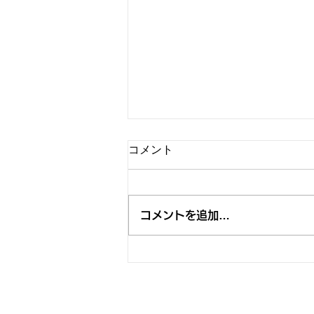
コメント
コメントを追加…
"BEAR NIGHT 7" 決定、今年は
「RISING SUN ROCK FESTIVAL 2026 in
EZO」 BOHEMIAN GARDEN STAGE
で開催します。