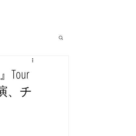
ALACE
BEARBASE
CONTACT
Tour
公演、チ