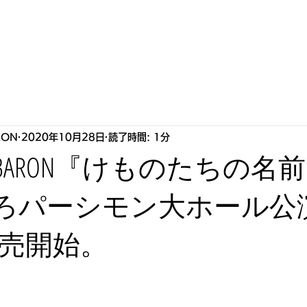
S
HOWLLAB
LIVE
BIOGRAPHY
STORE
P
RON
2020年10月28日
読了時間: 1分
ART BARON『けものたちの名前』
 めぐろパーシモン大ホール
売開始。