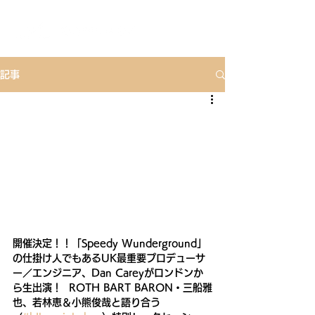
記事
開催決定！！「Speedy Wunderground」
の仕掛け人でもあるUK最重要プロデューサ
ー／エンジニア、Dan Careyがロンドンか
ら生出演！  ROTH BART BARON・三船雅
也、若林恵＆小熊俊哉と語り合う