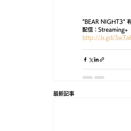
"BEAR NIGHT3"
配信：Streaming+
http://is.gd/SwTa
最新記事