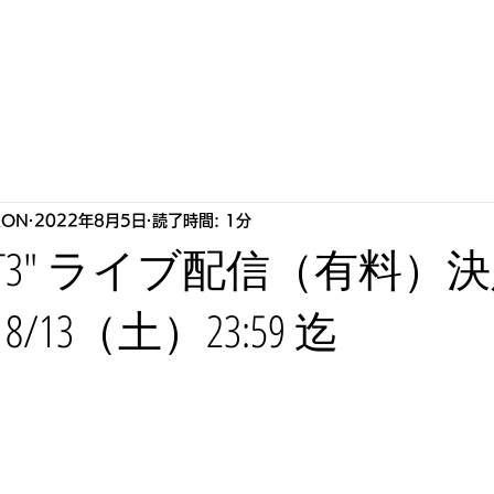
S
HOWLLAB
LIVE
BIOGRAPHY
STORE
P
RON
2022年8月5日
読了時間: 1分
NIGHT3" ライブ配信（有料
/13（土）23:59 迄