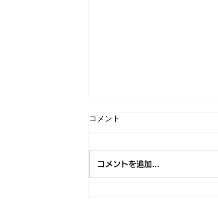
コメント
コメントを追加…
"BEAR NIGHT 7" 決定、今年は
「RISING SUN ROCK FESTIVAL 2026 in
EZO」 BOHEMIAN GARDEN STAGE