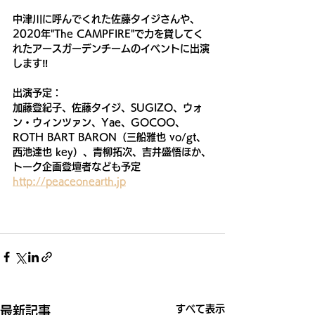
中津川に呼んでくれた佐藤タイジさんや、
2020年"The CAMPFIRE"で力を貸してく
れたアースガーデンチームのイベントに出演
します‼️
出演予定：
加藤登紀子、佐藤タイジ、SUGIZO、ウォ
ン・ウィンツァン、Yae、GOCOO、
ROTH BART BARON（三船雅也 vo/gt、
西池達也 key）、青柳拓次、吉井盛悟ほか、
トーク企画登壇者なども予定
http://peaceonearth.jp
すべて表示
最新記事