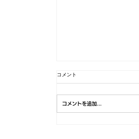
コメント
コメントを追加…
"BEAR NIGHT 7" 決定、今年は
「RISING SUN ROCK FESTIVAL 2026 in
EZO」 BOHEMIAN GARDEN STAGE