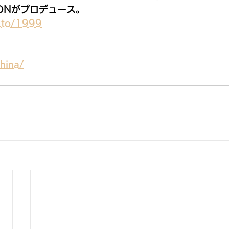
ARONがプロデュース。
k.to/1999
shina/