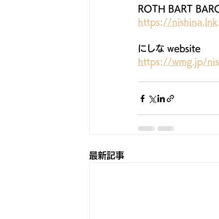
ROTH BART B
https://nishina.ln
にしな website
https://wmg.jp/ni
最新記事