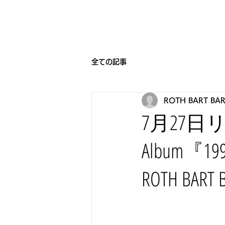
HOME
BEARNIGHT7
NEW
全ての記事
ROTH BART BA
7月27日
Album
ROTH B