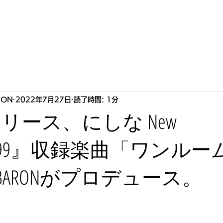
S
HOWLLAB
LIVE
BIOGRAPHY
STORE
P
RON
2022年7月27日
読了時間: 1分
リリース、にしな New
『1999』収録楽曲「ワンル
ART BARONがプロデュース。