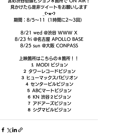
含め渋谷街頭ビジョン８箇所で ON AIR！
見かけたら是非ツイートをお願いします
_ʕ•ᴥ•ʔ
期間：8/5〜11（1時間に2〜3回）
8/21 wed @渋谷 WWW X
8/23 fri @名古屋 APOLLO BASE
8/25 sun @大阪 CONPASS
上映箇所はこちらの８箇所！！
１ MODI ビジョン
２ タワーレコードビジョン
３ ヒューマックスパビリオン
４ センタービルビジョン
５ ABCマートビジョン
６ KN 渋谷２ビジョン
７ アドアーズビジョン
８ シグマビルビジョン