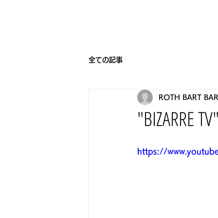
HOME
BEARNIGHT7
NEW
全ての記事
ROTH BART BA
"BIZARRE 
https://www.youtu