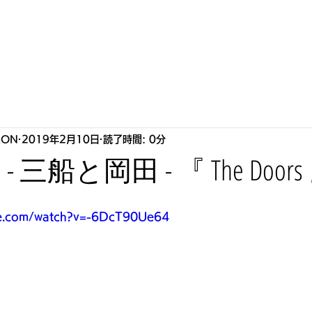
S
HOWLLAB
LIVE
BIOGRAPHY
STORE
P
RON
2019年2月10日
読了時間: 0分
TV" - 三船と岡田 - 『 The Doors
be.com/watch?v=-6DcT90Ue64