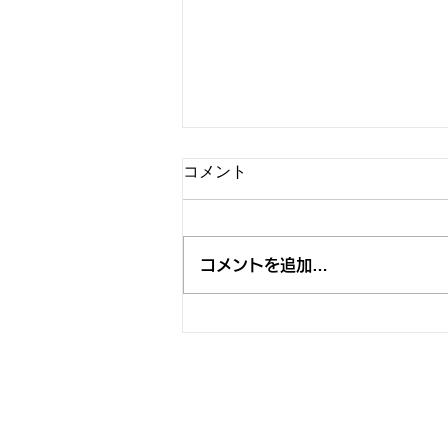
コメント
コメントを追加…
"BEAR NIGHT 7" 決定、今年は
「RISING SUN ROCK FESTIVAL 2026 in
EZO」 BOHEMIAN GARDEN STAGE
で開催します。