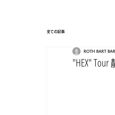
HOME
BEARNIGHT7
NEW
全ての記事
ROTH BART BA
"HEX" Tou