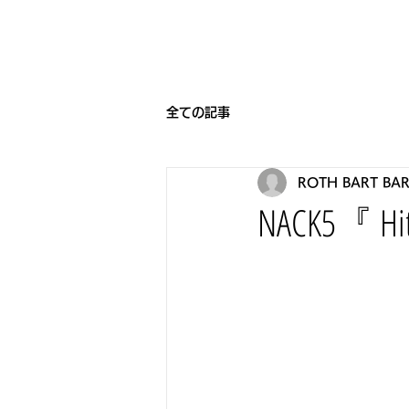
HOME
BEARNIGHT7
NEW
全ての記事
ROTH BART BA
NACK5『 H