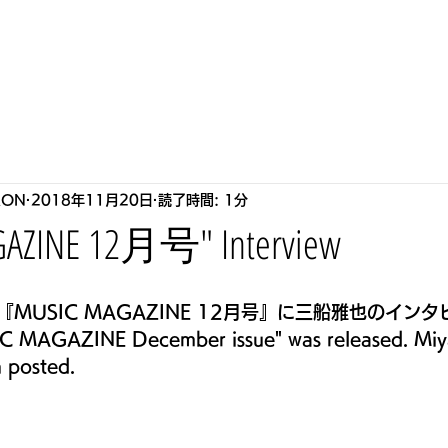
S
HOWLLAB
LIVE
BIOGRAPHY
STORE
P
RON
2018年11月20日
読了時間: 1分
AZINE 12月号" Interview
MUSIC MAGAZINE 12月号』に三船雅也のイン
GAZINE December issue" was released. Miya
n posted.