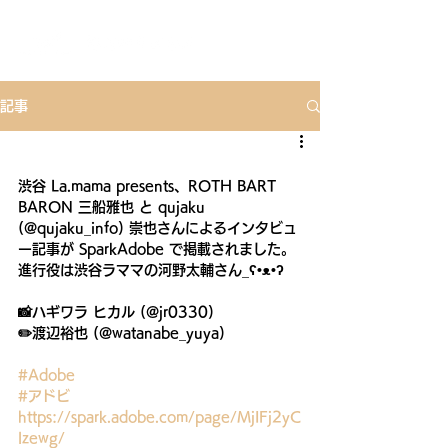
記事
渋谷 La.mama presents、ROTH BART 
BARON 三船雅也 と qujaku 
(@qujaku_info) 崇也さんによるインタビュ
ー記事が SparkAdobe で掲載されました。
進行役は渋谷ラママの河野太輔さん_ʕ•ᴥ•ʔ
📸ハギワラ ヒカル (@jr0330)
✏️渡辺裕也 (@watanabe_yuya)
#Adobe
#アドビ
https://spark.adobe.com/page/MjIFj2yC
lzewg/