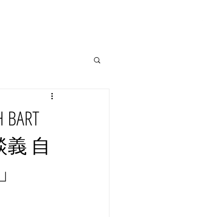
ALACE
BEARBASE
CONTACT
BART
談義 自
」