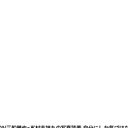
BARON三船雅也×嶌村吉祥丸の写真談義 自分にしか気づ