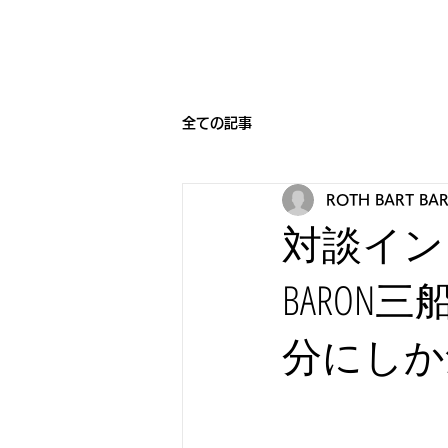
HOME
BEARNIGHT7
NEW
全ての記事
ROTH BART BA
対談インタビ
BARON
分にしか