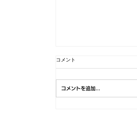
コメント
コメントを追加…
"BEAR NIGHT 7" 決定、今年は
「RISING SUN ROCK FESTIVAL 2026 in
EZO」 BOHEMIAN GARDEN STAGE
で開催します。