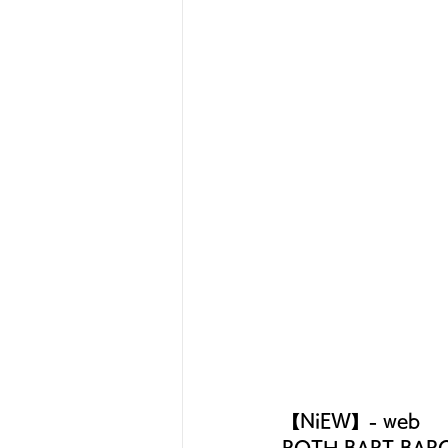
【NiEW】- web
ROTH BART 