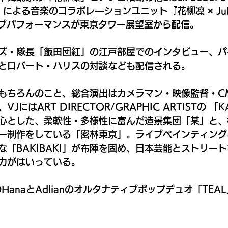
reed」による音楽のコラボレ—ションユニット『花柳凜 × Juli
のライブパフォーマンスが東京タワー展望室から配信。
ズ・隊長「飯田団紅」の江戸部屋でのインタビュー、パ
とロバート・ハリスの対談なども配信される。
もちろんのこと、総合演出はカメラマン・映像監督・C
にはART DIRECTOR/GRAPHIC ARTISTの 「
心とした、柔軟性・多様性に富んだ造景集団「某」と、
ー制作をしている「密林東京」。ライブペインティング
な「BAKIBAKI」が布陣を固め、日本芸能とストリー
力がはいっている。
HanaとAdlianのオルタナティブポップデュオ「TEA