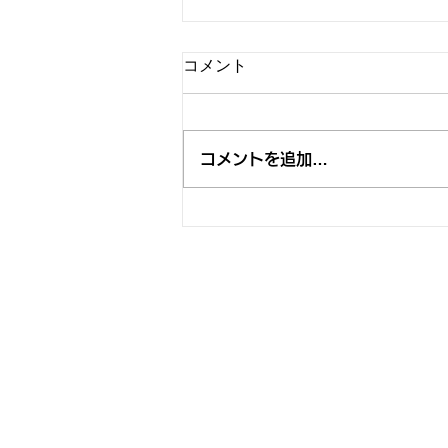
コメント
コメントを追加…
"BEAR NIGHT 7" 決定、今年は
「RISING SUN ROCK FESTIVAL 2026 in
EZO」 BOHEMIAN GARDEN STAGE
で開催します。