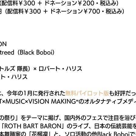
（配信料￥300 ＋ ドネーション￥200・税込み）
0円（配信料￥300 ＋ ドネーション￥700・税込み）
ON
rtreed（Black Boboi）
トルズ 隊長）× ロバート・ハリス
ート・ハリス
dayは、今年の1月に発行された
無料パイロット版
も好評だ
×MUSIC×VISION MAKING”のオルタナティブメ
の祭り」をテーマに掲げ、国内外のフェスで注目を浴び
ROTH BART BARON」のライブ、日本の伝統芸
舞踊家の「花柳凜」と、ソロ活動の他Black Boboi