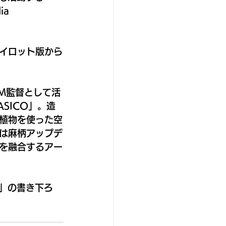
a 
イロット版から
M監督として活
KASICO」。造
植物を使った空
は麻柄アップデ
トを融合するアー
L」の書き下ろ