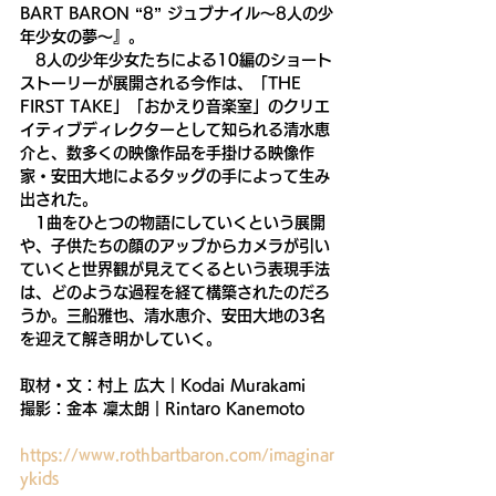
BART BARON “8” ジュブナイル～8人の少
年少女の夢〜』。
　8人の少年少女たちによる10編のショート
ストーリーが展開される今作は、「THE 
FIRST TAKE」「おかえり音楽室」のクリエ
イティブディレクターとして知られる清水恵
介と、数多くの映像作品を手掛ける映像作
家・安田大地によるタッグの手によって生み
出された。
　1曲をひとつの物語にしていくという展開
や、子供たちの顔のアップからカメラが引い
ていくと世界観が見えてくるという表現手法
は、どのような過程を経て構築されたのだろ
うか。三船雅也、清水恵介、安田大地の3名
を迎えて解き明かしていく。
取材・文：村上 広大｜Kodai Murakami
撮影：金本 凜太朗｜Rintaro Kanemoto
https://www.rothbartbaron.com/imaginar
ykids