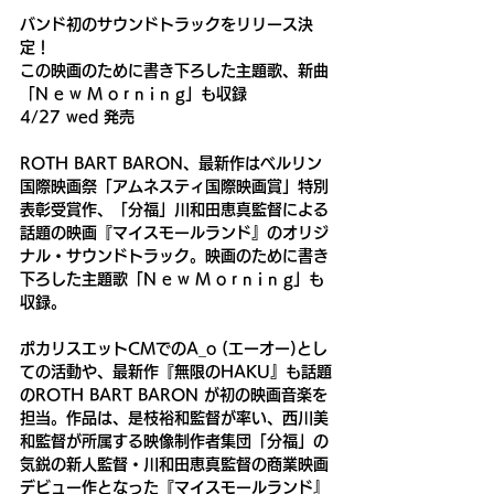
バンド初のサウンドトラックをリリース決
定！
この映画のために書き下ろした主題歌、新曲
「N e w M o r n i n g」も収録
4/27 wed 発売
ROTH BART BARON、最新作はベルリン
国際映画祭「アムネスティ国際映画賞」特別
表彰受賞作、「分福」川和田恵真監督による
話題の映画『マイスモールランド』のオリジ
ナル・サウンドトラック。映画のために書き
下ろした主題歌「N e w M o r n i n g」も
収録。
ポカリスエットCMでのA_o (エーオー)とし
ての活動や、最新作『無限のHAKU』も話題
のROTH BART BARON が初の映画音楽を
担当。作品は、是枝裕和監督が率い、西川美
和監督が所属する映像制作者集団「分福」の
気鋭の新人監督・川和田恵真監督の商業映画
デビュー作となった『マイスモールランド』