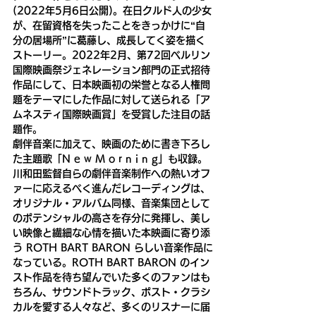
(2022年5月6日公開)。在日クルド人の少女
が、在留資格を失ったことをきっかけに“自
分の居場所”に葛藤し、成長してく姿を描く
ストーリー。2022年2月、第72回ベルリン
国際映画祭ジェネレーション部門の正式招待
作品にして、日本映画初の栄誉となる人権問
題をテーマにした作品に対して送られる「ア
ムネスティ国際映画賞」を受賞した注目の話
題作。
劇伴音楽に加えて、映画のために書き下ろし
た主題歌「N e w M o r n i n g」も収録。
川和田監督自らの劇伴音楽制作への熱いオフ
ァーに応えるべく進んだレコーディングは、
オリジナル・アルバム同様、音楽集団として
のポテンシャルの高さを存分に発揮し、美し
い映像と繊細な心情を描いた本映画に寄り添
う ROTH BART BARON らしい音楽作品に
なっている。ROTH BART BARON のイン
スト作品を待ち望んでいた多くのファンはも
ちろん、サウンドトラック、ポスト・クラシ
カルを愛する人々など、多くのリスナーに届