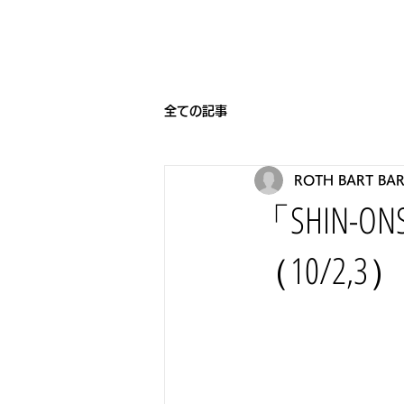
HOME
BEARNIGHT7
NEW
全ての記事
ROTH BART BA
「SHIN
（10/2,3）