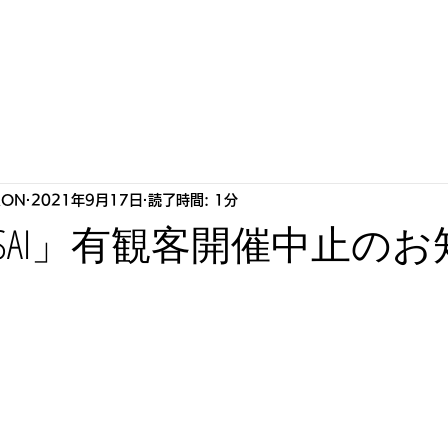
S
HOWLLAB
LIVE
BIOGRAPHY
STORE
P
RON
2021年9月17日
読了時間: 1分
-ONSAI」有観客開催中止の