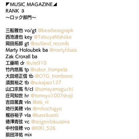
◤MUSIC MAGAZINE◢
RANK ３
〜ロック部門〜
三船雅也 vo/gt 
@bearbeargraph
西池達也 key 
@TatsuyaNishiike
岡田拓郎 gt 
@outland_records
Marty Holoubek ba 
@martyhbass
Zak Croxall ba 
工藤明 dr 
@ute910
竹内悠馬 tp 
@sabor_trompeta
大田垣正信 tb 
@OTG_trombone
須賀裕之 tb 
@sukajazz127
山口宗馬 fl/cl 
@somayamaguchi
庄司知世 hr 
@tomoyo1007shoji
吉田篤貴 vln 
@ats_vl
地行美穂 vln 
@mihochigyo
梶谷裕子 vla 
@kazzikazzii
徳澤青弦 vc 
@seigentokuzawa
中村佳穂 vo 
@KIKI_526
前田洋佑 mix