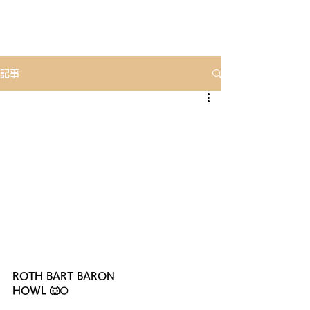
記事
ROTH BART BARON
HOWL 🐺🌕