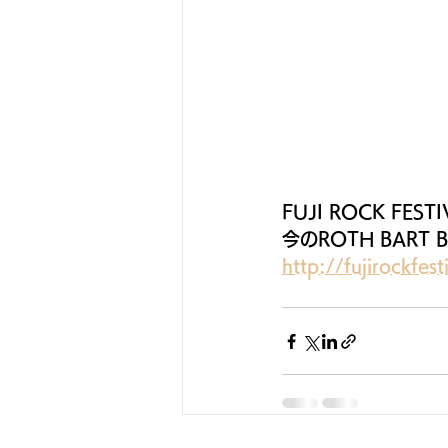
FUJI ROCK FE
今のROTH BAR
http://fujirockfes