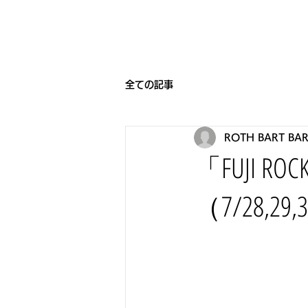
HOME
BEARNIGHT7
NEW
全ての記事
ROTH BART BA
「FUJI RO
（7/28,29