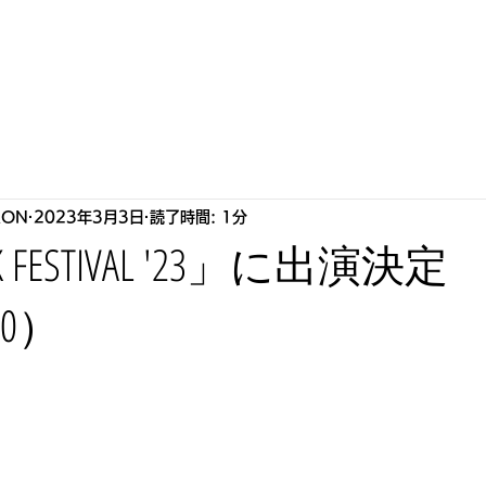
S
HOWLLAB
LIVE
BIOGRAPHY
STORE
P
RON
2023年3月3日
読了時間: 1分
CK FESTIVAL '23」に出演決定
,30）