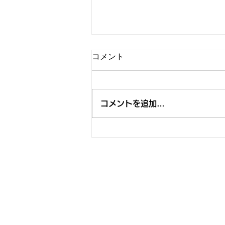
コメント
コメントを追加…
"BEAR NIGHT 7" 決定、今年は
「RISING SUN ROCK FESTIVAL 2026 in
EZO」 BOHEMIAN GARDEN STAGE
で開催します。