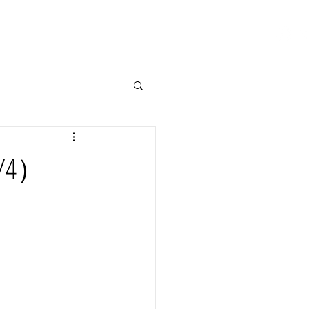
ALACE
BEARBASE
CONTACT
/4）